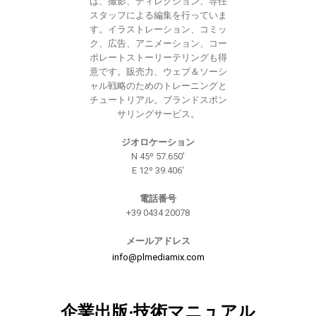
は、撮影、ディレクション、専任
スタッフによる編集を行っていま
す。イラストレーション、コミッ
ク、広告、アニメーション、コー
ポレートストーリーテリングも得
意です。販売力、ウェブ＆ソーシ
ャル戦略のためのトレーニングと
チュートリアル。ブランドスポン
サリングサービス。
ジオロケーション
N 45º 57.650'
E 12º 39.406'
電話番号
+39 0434 20078
メールアドレス
info@plmediamix.com
企業出版·技術マニュアル